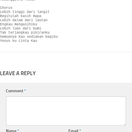
Chorus

Lebih tinggi dari langit

Begitulah kasih Bapa

Lebih dalam dari lautan

Engkau mengasihiku

Lebih luas dari bumi

Tak terjangkau pikiranku

Semuanya Kau sediakan bagiku

Yesus ku cinta Kau
LEAVE A REPLY
Comment
*
Name
*
Email
*