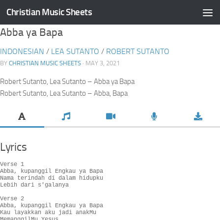
Christian Music Sheets
Skip to content
Abba ya Bapa
INDONESIAN
/
LEA SUTANTO
/
ROBERT SUTANTO
BY
CHRISTIAN MUSIC SHEETS
· MAY 3, 2021
Robert Sutanto, Lea Sutanto – Abba ya Bapa
Robert Sutanto, Lea Sutanto – Abba, Bapa
Lyrics
Verse 1

Abba, kupanggil Engkau ya Bapa

Nama terindah di dalam hidupku

Lebih dari s'galanya

Verse 2

Abba, kupanggil Engkau ya Bapa

Kau layakkan aku jadi anakMu

MemanggilMu Yesus
