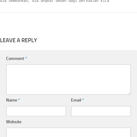
Dia sembuhkan, Dia angkat beban bagi persoalan kita
LEAVE A REPLY
Comment
*
Name
*
Email
*
Website