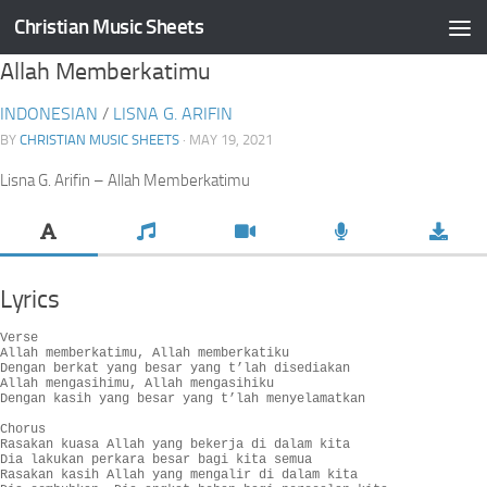
Christian Music Sheets
Skip to content
Allah Memberkatimu
INDONESIAN
/
LISNA G. ARIFIN
BY
CHRISTIAN MUSIC SHEETS
· MAY 19, 2021
Lisna G. Arifin – Allah Memberkatimu
Lyrics
Verse

Allah memberkatimu, Allah memberkatiku

Dengan berkat yang besar yang t’lah disediakan

Allah mengasihimu, Allah mengasihiku

Dengan kasih yang besar yang t’lah menyelamatkan

Chorus 

Rasakan kuasa Allah yang bekerja di dalam kita

Dia lakukan perkara besar bagi kita semua

Rasakan kasih Allah yang mengalir di dalam kita
