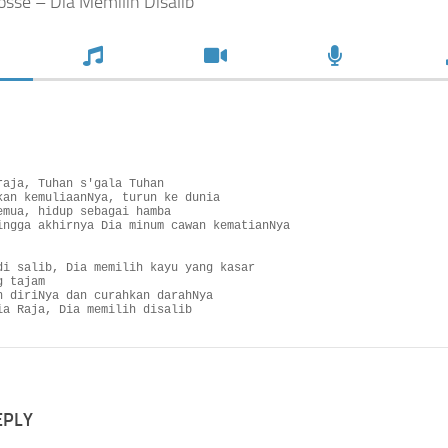
losse – Dia Memilih Disalib
raja, Tuhan s'gala Tuhan

kan kemuliaanNya, turun ke dunia

emua, hidup sebagai hamba 

ingga akhirnya Dia minum cawan kematianNya

di salib, Dia memilih kayu yang kasar

 tajam

n diriNya dan curahkan darahNya

ia Raja, Dia memilih disalib
EPLY