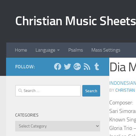
Skip to content
Christian Music Sheets
Home
Language
Psalms
Mass Settings
Dia M
FOLLOW:
INDONESIA
Search
BY
CHRISTIAN
for:
Composer:
Sari Simora
CATEGORIES
Known Sing
Categories
Gloria Trio 