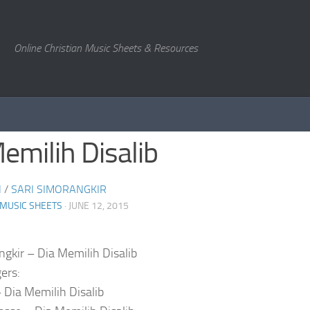
Online Christian Music Sheets & Resources
emilih Disalib
N
/
SARI SIMORANGKIR
 MUSIC SHEETS
· JUNE 12, 2015
ngkir – Dia Memilih Disalib
ers:
– Dia Memilih Disalib