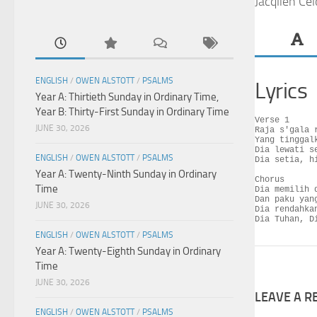
Jacqlien Ce
ENGLISH
/
OWEN ALSTOTT
/
PSALMS
Lyrics
Year A: Thirtieth Sunday in Ordinary Time,
Year B: Thirty-First Sunday in Ordinary Time
Verse 1

JUNE 30, 2026
Raja s'gala 
Yang tinggal
Dia lewati s
ENGLISH
/
OWEN ALSTOTT
/
PSALMS
Dia setia, h
Year A: Twenty-Ninth Sunday in Ordinary
Chorus

Time
Dia memilih 
Dan paku yang
JUNE 30, 2026
Dia rendahka
Dia Tuhan, D
ENGLISH
/
OWEN ALSTOTT
/
PSALMS
Year A: Twenty-Eighth Sunday in Ordinary
Time
JUNE 30, 2026
LEAVE A R
ENGLISH
/
OWEN ALSTOTT
/
PSALMS