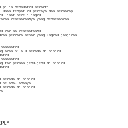
u pilih membuatku berarti

 Tuhan tempat ku percaya dan berharap

ku lihat sekelilingku

takan kebenaranNya yang membebaskan

Mu kar'na kehebatanMu

ukan perkara besar yang Engkau janjikan

sahabatku

ng akan s’lalu berada di sisiku

atku

sahabatku

ng tak pernah jemu-jemu di sisiku

atku

u berada di sisiku

 selama-lamanya

u berada di sisiku

ya
EPLY