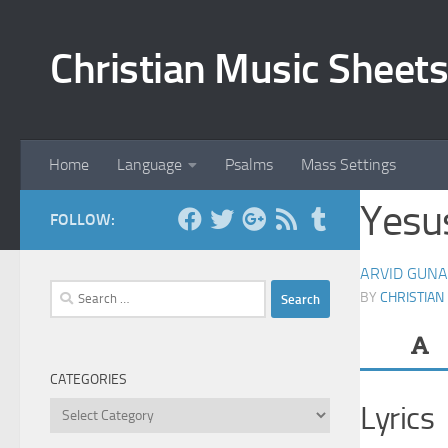
Skip to content
Christian Music Sheets
Home
Language
Psalms
Mass Settings
Yesu
FOLLOW:
ARVID GUNA
Search
BY
CHRISTIAN
for:
CATEGORIES
Categories
Lyrics