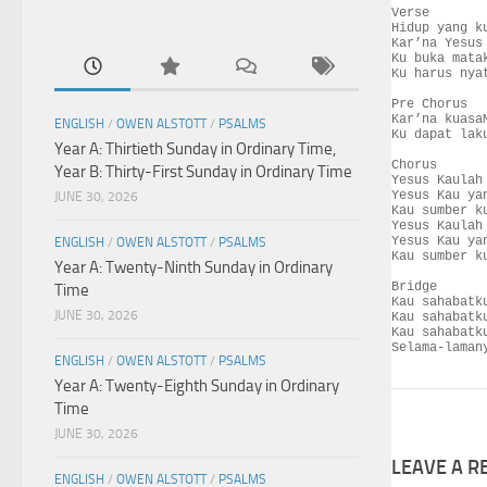
Verse

Hidup yang k
Kar’na Yesus
Ku buka mata
Ku harus nya
Pre Chorus

Kar’na kuasa
ENGLISH
/
OWEN ALSTOTT
/
PSALMS
Ku dapat lak
Year A: Thirtieth Sunday in Ordinary Time,
Chorus

Year B: Thirty-First Sunday in Ordinary Time
Yesus Kaulah 
Yesus Kau ya
JUNE 30, 2026
Kau sumber ku
Yesus Kaulah 
Yesus Kau ya
ENGLISH
/
OWEN ALSTOTT
/
PSALMS
Kau sumber ku
Year A: Twenty-Ninth Sunday in Ordinary
Bridge

Time
Kau sahabatk
JUNE 30, 2026
Kau sahabatku
Kau sahabatk
Selama-laman
ENGLISH
/
OWEN ALSTOTT
/
PSALMS
Year A: Twenty-Eighth Sunday in Ordinary
Time
JUNE 30, 2026
LEAVE A R
ENGLISH
/
OWEN ALSTOTT
/
PSALMS