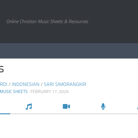
Online Christian Music Sheets & Resources
s
RDI
/
INDONESIAN
/
SARI SIMORANGKIR
 MUSIC SHEETS
· FEBRUARY 17, 2026